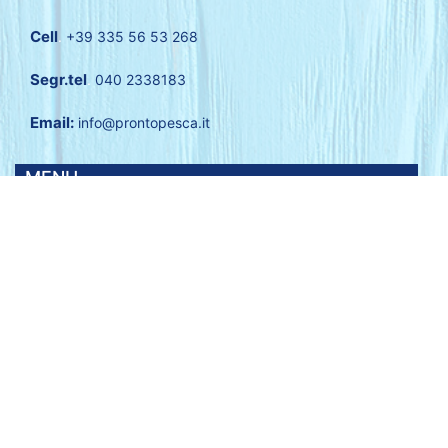
Cell
.
+39 335 56 53 268
Segr.tel
.
040 2338183
Email:
info@prontopesca.it
MENU
Azienda
Prodotti
Servizi
Galleria
Contatti
Privacy Policy
Condividi su: