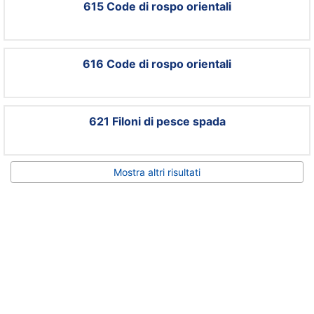
615 Code di rospo orientali
616 Code di rospo orientali
621 Filoni di pesce spada
Mostra altri risultati
I dati e le immagini relativi ai prodotti, sono puramente indicativi e
possono subire variazioni nel corso del tempo.
SCARICA IL CATALOGO COMPLETO IN PDF