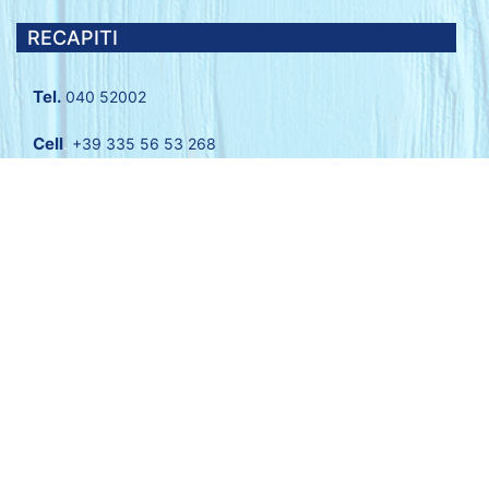
RECAPITI
Tel.
040 52002
Cell
.
+39 335 56 53 268
Segr.tel
.
040 2338183
Email:
info@prontopesca.it
MENU
Azienda
Prodotti
Servizi
Galleria
Contatti
Privacy Policy