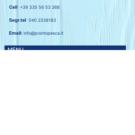
Cell
.
+39 335 56 53 268
Segr.tel
.
040 2338183
Email:
info@prontopesca.it
MENU
Azienda
Prodotti
Servizi
Galleria
Contatti
Privacy Policy
Condividi su: