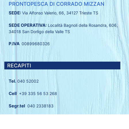
PRONTOPESCA DI CORRADO MIZZAN
SEDE:
Via Alfonso Valerio, 66, 34127 Trieste TS
SEDE OPERATIVA:
Località Bagnoli della Rosandra, 606,
34018 San Dorligo della Valle TS
P.IVA
00899680326
RECAPITI
Tel.
040 52002
Cell
.
+39 335 56 53 268
Segr.tel
.
040 2338183
Email:
info@prontopesca.it